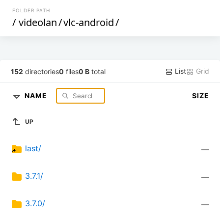
FOLDER PATH
/
videolan
/
vlc-android
/
List
Grid
152
directories
0
files
0 B
total
NAME
SIZE
UP
last/
—
3.7.1/
—
3.7.0/
—